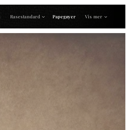
m
Rasestandard
Papegøyer
Vis mer