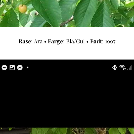
Rase
: Åra •
Farge
: Blå/Gul •
Født
: 1997