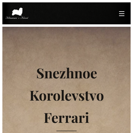
♂️
Snezhnoe
Korolevstvo
Ferrari