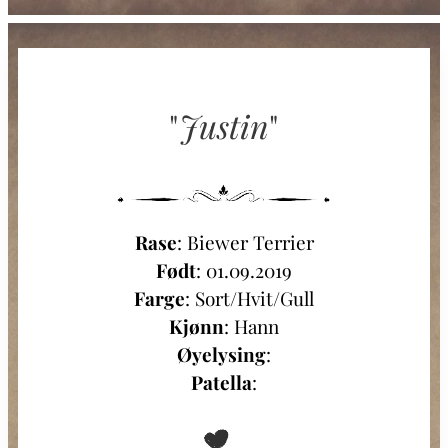
"
Justin
"
Rase
: Biewer Terrier
Født
: 01.09.2019
Farge
: Sort/Hvit/Gull
Kjønn
: Hann
Øyelysing
:
Patella
: